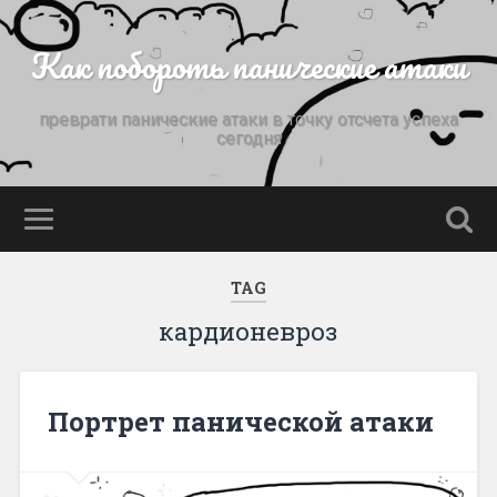
Как побороть панические атаки
преврати панические атаки в точку отсчета успеха
сегодня
TAG
кардионевроз
Портрет панической атаки