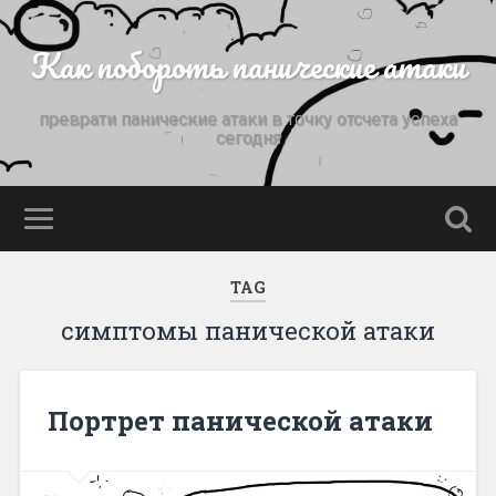
Как побороть панические атаки
преврати панические атаки в точку отсчета успеха
сегодня
TAG
симптомы панической атаки
Портрет панической атаки