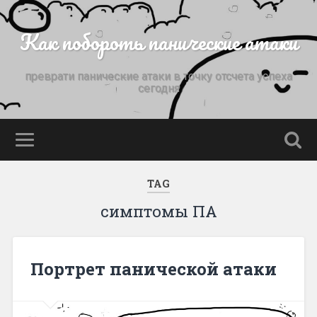
Как побороть панические атаки
преврати панические атаки в точку отсчета успеха
сегодня
TAG
симптомы ПА
Портрет панической атаки