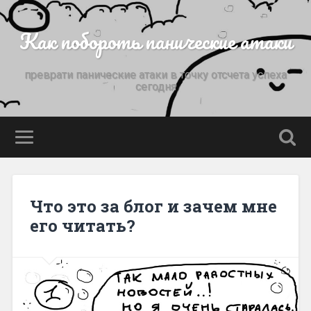
Как побороть панические атаки
преврати панические атаки в точку отсчета успеха
сегодня
Что это за блог и зачем мне
его читать?