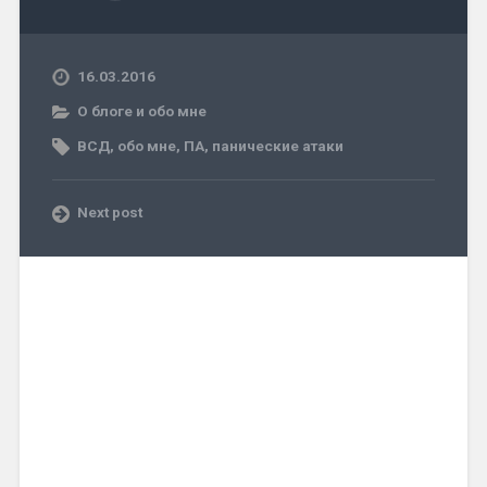
16.03.2016
О блоге и обо мне
ВСД
,
обо мне
,
ПА
,
панические атаки
Next post