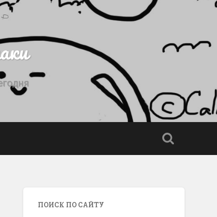
аки
егодня
ПОИСК ПО САЙТУ