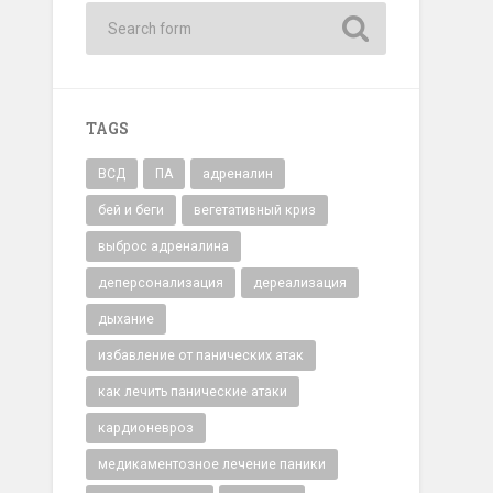
TAGS
ВСД
ПА
адреналин
бей и беги
вегетативный криз
выброс адреналина
деперсонализация
дереализация
дыхание
избавление от панических атак
как лечить панические атаки
кардионевроз
медикаментозное лечение паники