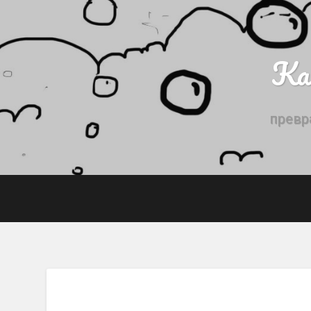
Ка
превр