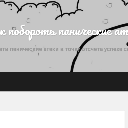
к побороть панические ат
ати панические атаки в точку отсчета успеха с