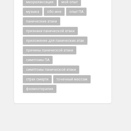
миорелаксация
мой опыт
музыка
обо мне
опыт ПА
панические атаки
признаки панической атаки
приложение для панических атак
причины панической атаки
симптомы ПА
симптомы панической атаки
страх смерти
точечный массаж
фелинотерапия