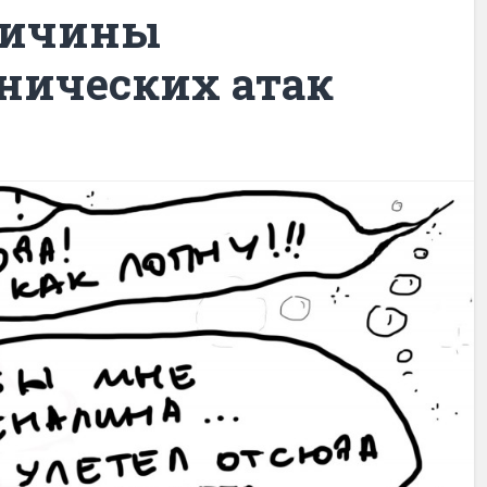
ричины
нических атак